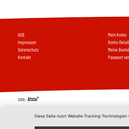
AGB
Mein Konto
Impressum
Konto-Detail
Datenschutz
Meine Beste
Kontakt
Passwort ve
®
2026 -
ÄTSCHi
Diese Seite nutzt Website-Tracking-Technologien 