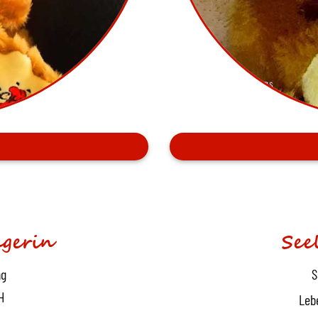
gerin
See
ng
S
H
Leb