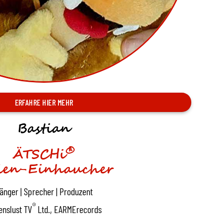
ERFAHRE HIER MEHR
Bastian
®
ÄTSCHi
len-Einhaucher
änger | Sprecher | Produzent
®
enslust TV
Ltd., EARMErecords