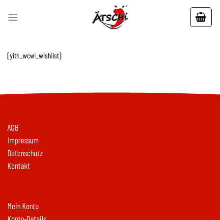
Skip
to
content
[yith_wcwl_wishlist]
AGB
Impressum
Datenschutz
Kontakt
Mein Konto
Konto-Details