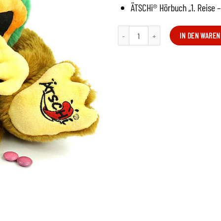
ÄTSCHi® Hörbuch „1. Reise 
ÄTSCHi®Crunch Monster Menge
IN DEN WARE