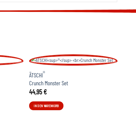
®
ÄTSCH
ÄTSCHI
10,0
Crunch Monster Set
44,95
€
IN DE
IN DEN WARENKORB