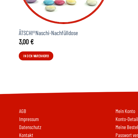
ÄTSCHI®Naschi-Nachfülldose
3,00
€
IN DEN WARENKORB
AGB
Mein Konto
Impressum
Konto-Detail
Datenschutz
Meine Beste
Kontakt
Passwort ve