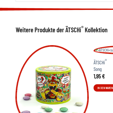
®
Weitere Produkte der ÄTSCHi
Kollektion
®
ÄTSCHi
Song
1,95
€
IN DEN WAREN