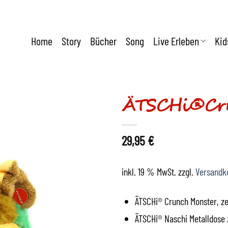
Home
Story
Bücher
Song
Live Erleben
Kid
ÄTSCHi®Cr
29,95
€
inkl. 19 % MwSt.
zzgl.
Versandk
ÄTSCHi® Crunch Monster, zert
ÄTSCHi® Naschi Metalldose 