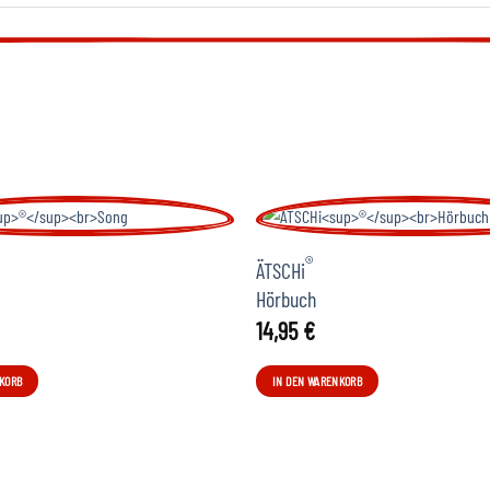
®
ÄTSCHi
Hörbuch
14,95
€
KORB
IN DEN WARENKORB