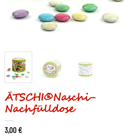
ÄTSCHI®Naschi-
Nachfülldose
3,00
€